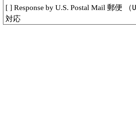
郵便 （
[ ] Response by U.S. Postal Mail
対応