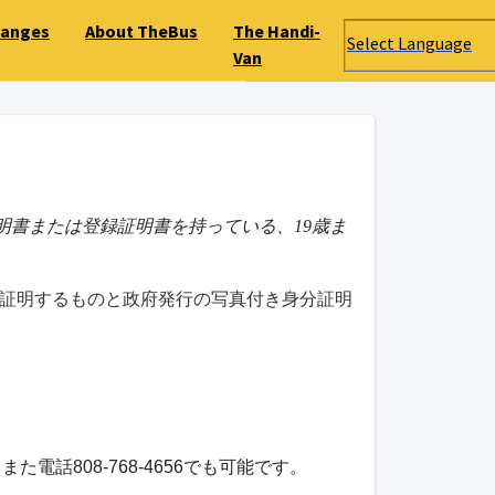
hanges
About TheBus
The Handi-
Select Language
Van
明書または登録証明書を持っている、19歳ま
を証明するものと政府発行の写真付き身分証明
また電話808-768-4656でも可能です。