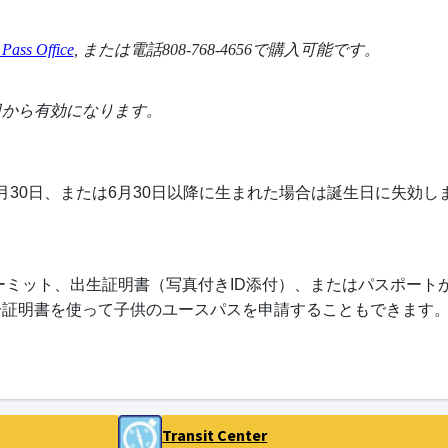
 Pass Office
, または電話808-768-4656で購入可能です。
日から有効になります。
6月30日、または6月30日以降に生まれた場合は誕生日に失効し
パーミット、出生証明書（写真付きID添付）、またはパスポー
分証明書を使って子供のユースパスを申請することもできます
Transit Center