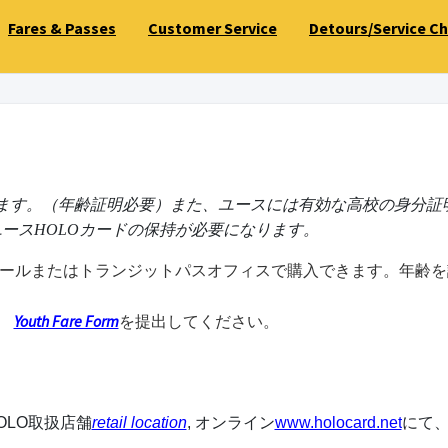
Fares & Passes
Customer Service
Detours/Service C
れます。（年齢証明必要）また、ユースには有効な高校の身分証
ースHOLOカードの保持が必要になります。
ホールまたはトランジットパスオフィスで購入できます。年齢
Youth Fare Form
を提出してください。
OLO取扱店舗
retail location
, オンライン
www.holocard.net
にて、